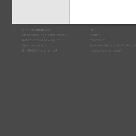
Gemeinschaft der
Links:
Siebenten Tags Adventisten
Sitemap
Reformationsbewegung e. V.
Impressum
Eisenbahnstr. 6
Generalkonferenz der STA-REF
D - 65439 Flörsheim/M
http://www.sdarm.org/