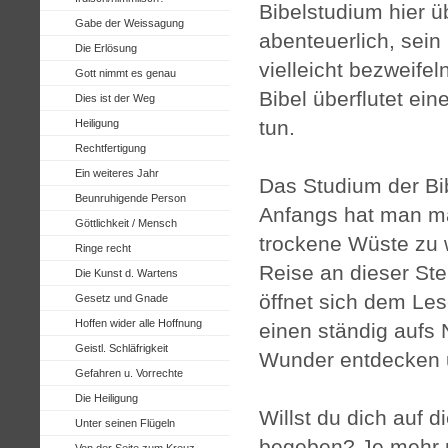
Bibelstudium hier ü
Gabe der Weissagung
abenteuerlich, sein
Die Erlösung
vielleicht bezweifel
Gott nimmt es genau
Bibel überflutet ei
Dies ist der Weg
tun.
Heiligung
Rechtfertigung
Ein weiteres Jahr
Das Studium der Bib
Beunruhigende Person
Anfangs hat man ma
Göttlichkeit / Mensch
trockene Wüste zu 
Ringe recht
Reise an dieser Ste
Die Kunst d. Wartens
öffnet sich dem Les
Gesetz und Gnade
Hoffen wider alle Hoffnung
einen ständig aufs
Geistl. Schläfrigkeit
Wunder entdecken u
Gefahren u. Vorrechte
Die Heiligung
Willst du dich auf 
Unter seinen Flügeln
begeben? Je mehr m
Von der Seite zum Kreuz