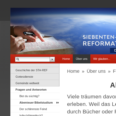
Home
Über uns
Wir glauben...
Geschichte der STA-REF
Home
»
Über uns
»
F
Gottesdienste
A
Gemeinde weltweit
Fragen und Antworten
Viele träumen davo
Bist du süchtig?
Abenteuer Bibelstudium
erleben. Weil das L
Der schlimmste Feind
durch Bücher oder F
Irdisch/himmlisch?