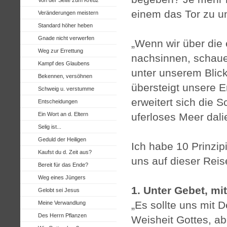
einem das Tor zu u
Veränderungen meistern
Standard höher heben
Gnade nicht verwerfen
„Wenn wir über die
Weg zur Errettung
nachsinnen, schaue
Kampf des Glaubens
unter unserem Blick
Bekennen, versöhnen
übersteigt unsere E
Schweig u. verstumme
erweitert sich die 
Entscheidungen
Ein Wort an d. Eltern
uferloses Meer dali
Selig ist...
Geduld der Heiligen
Ich habe 10 Prinzip
Kaufst du d. Zeit aus?
uns auf dieser Rei
Bereit für das Ende?
Weg eines Jüngers
1. Unter Gebet, mi
Gelobt sei Jesus
„Es sollte uns mit 
Meine Verwandlung
Des Herrn Pflanzen
Weisheit Gottes, ab